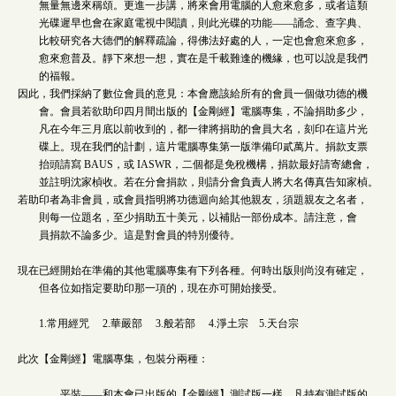
無量無邊來稱頌。更進一步講，將來會用電腦的人愈來愈多，或者這類
光碟遲早也會在家庭電視中閱讀，則此光碟的功能——誦念、查字典、
比較研究各大德們的解釋疏論，得佛法好處的人，一定也會愈來愈多，
愈來愈普及。靜下來想一想，實在是千載難逢的機緣，也可以說是我們
的福報。
因此，我們採納了數位會員的意見：本會應該給所有的會員一個做功德的機
會。會員若欲助印四月間出版的【金剛經】電腦專集，不論捐助多少，
凡在今年三月底以前收到的，都一律將捐助的會員大名，刻印在這片光
碟上。現在我們的計劃，這片電腦專集第一版準備印貳萬片。捐款支票
抬頭請寫 BAUS，或 IASWR，二個都是免稅機構，捐款最好請寄總會，
並註明沈家楨收。若在分會捐款，則請分會負責人將大名傳真告知家楨。
若助印者為非會員，或會員指明將功德迴向給其他親友，須題親友之名者，
則每一位題名，至少捐助五十美元，以補貼一部份成本。請注意，會
員捐款不論多少。這是對會員的特別優待。
現在已經開始在準備的其他電腦專集有下列各種。何時出版則尚沒有確定，
但各位如指定要助印那一項的，現在亦可開始接受。
1.常用經咒 2.華嚴部 3.般若部 4.淨土宗 5.天台宗
此次【金剛經】電腦專集，包裝分兩種：
平裝——和本會已出版的【金剛經】測試版一樣。凡持有測試版的，