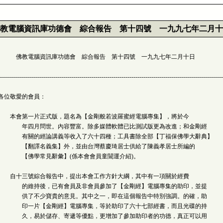
教電腦資訊庫功德會 綜合報告 第十四號 一九九七年二月十
佛教電腦資訊庫功德會 綜合報告 第十四號 一九九七年二月十日
----------------------------------------------------------------------------------------------------------------
各位敬愛的會員：
本會第一片正式版，題名為【金剛般若波羅蜜經電腦專集】，將於今
年四月問世。內容豐富。除多媒體軟體已比測試版更為改進；和金剛經
有關的經論講義等收入了六十四種；工具書除全部【丁福保佛學大辭典】
【翻譯名義集】外，並由台灣蔡慶琦居士供給了陳義孝居士所編的
【佛學常見辭彙】(係本會會員童闓運介紹)。
自十三號綜合報告中，提出本會工作方針大綱，其中有一項關於經費
的維持後，已有會員及非會員參加了【金剛經】電腦專集的助印，並提
供了不少寶貴的意見。其中之一，即在這個報告中特別強調。的確，助
印一片【金剛經】電腦專集，等於助印了六十七部經書，而且光碟的持
久，易於儲存、寄遞等優點，更增加了參加助印者的功德，真正可以用