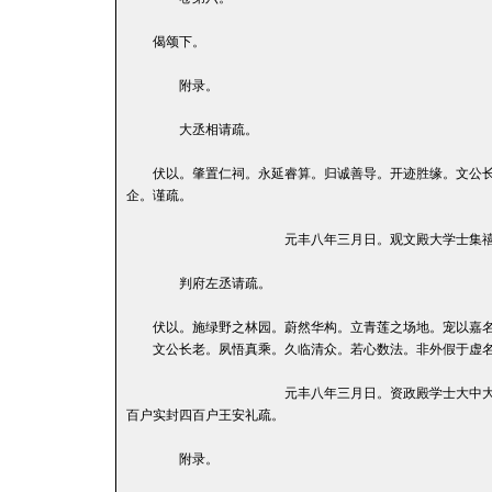
偈颂下。
附录。
大丞相请疏。
伏以。肇置仁祠。永延睿算。归诚善导。开迹胜缘。文公长
企。谨疏。
元丰八年三月日。观文殿大学士集禧观使守司空
判府左丞请疏。
伏以。施绿野之林园。蔚然华构。立青莲之场地。宠以嘉名
文公长老。夙悟真乘。久临清众。若心数法。非外假于虚名
元丰八年三月日。资政殿学士大中大夫知江宁府事
百户实封四百户王安礼疏。
附录。