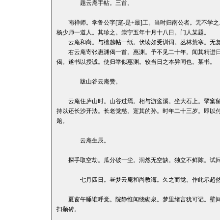
题云庵手帖。三首。
南禅师。学鲁公字[寔-是+最]工。当时归南公者。无不学
杨少师一道人。其珍之。崇宁五年十月十八日。门人某题。
云庵和尚。与檀越帖一纸。伏读如受训词。丛林荒寒。无复
右云庵寄张惠渊偈一首。惠渊。予不见二十年。闻其精进日
偈。遂书以授诚。使归举似惠渊。较当日之本异同也。某书。
跋山谷云庵赞。
云庵住庐山时。山谷过焉。相与游鸾溪。坐大石上。擘窠留
持以还长沙开法。长老觉慈。寔其的孙。时年二十三岁。即以
题。
云庵生辰。
探手取空劫。瓜分破一尘。洞然无空缺。独立不鲜陈。试问
七月四日。昼梦云庵和尚教诲。久之而觉。作此示超
夏窗午睡谁呼觉。院静惟闻绕砌泉。梦里绪言犹可记。壁间
扫颓砖。