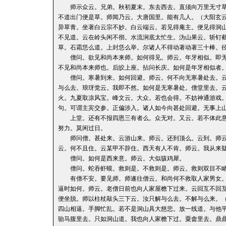
师示众云。兄弟。秋初夏末。东去西去。直须向万里无寸草
不道出门便是草。师闻乃云。大唐国里。能有几人。（大阳玄
异草青。坐著白云宗不妙。白云端云。若见得庵主。便见得洞
不见道。云在岭头闲不彻。水流涧底太忙生。沩山果云。斩钉
草。石霜恁么道。上封恁么举。尔诸人不得动著动著三十棒。
僧问。欲见和尚本来师。如何得见。师云。年牙相似。即无
不见和尚本来师也。后皎上座。拈问长庆。如何是年牙相似者
僧问。寒暑到来。如何回避。师云。何不向无寒暑处去。云
与么去。琅玡觉云。我即不然。如何是无寒暑处。僧堂里去。
火。九夏取凉风宝。峰文云。大众。若也会得。不妨神通游戏
句。可谓主宾交参。正偏涉入。诸人如今向甚处回避。无事上
上堂。还有不报四恩三有者么。众无对。又云。若不体此意
努力。莫闲过日。
师问僧。甚处来。云游山来。师云。还到顶么。云到。师云
云。何不且住。云某甲不辞住。西天有人不肯。师云。我从来
僧问。如何是西来意。师云。大似骇鸡犀。
僧问。蛇吞虾蟆。救则是。不救则是。师云。救则双目不睹
有僧不安。要见师。师遂往僧云。和尚何不救取人家男女。
逼时如何。师云。老僧日前也向人家屋檐下过来。云回互不回
便坐脱。师以柱杖敲头三下云。汝只解与么去。不解与么来。
四山相逼。手脚忙乱。若不是洞山具大慈悲。放一线道。与他
骀马腹里去。只如洞山道。我也向人家檐下过。粟畬里去。鼎