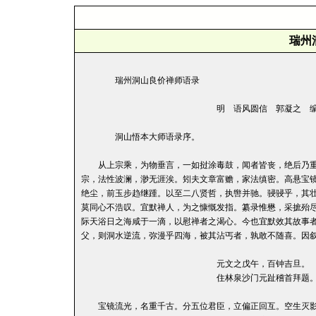
瑞州
瑞州洞山良价禅师语录
明 语风圆信 郭凝之 
洞山悟本大师语录序。
从上宗乘，为物垂言，一如挝涂毒鼓，闻者皆丧，绝后乃重
宗，法性波澜，渺无涯涘。矧夫文章富赡，家法缜密。高悬宝
绝尘，前玉步趋继踵。以至二八贤哲，执辔并驰。骎骎乎，其
莫同心不浩叹。宜默禅人，为之慷慨发指。纂录惟懋，采摭殆
际天浴日之海咸于一滴，以慰禅者之渴心。今也宜默效其故事
父，则洞水逆流，弥漫乎四海，被其沾丐者，孰敢不随喜。因
元文之戊午，百钟吉旦。
住林泉沙门元趾稽首拜题
宝镜流光，名重千古。分五位君臣，立偏正回互。空生灭影