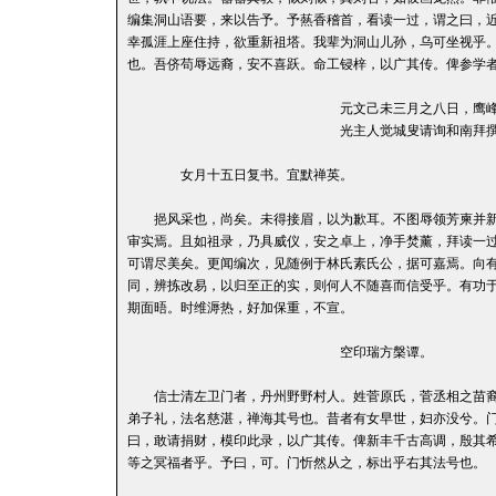
编集洞山语要，来以告予。予爇香稽首，看读一过，谓之曰，
幸孤涯上座住持，欲重新祖塔。我辈为洞山儿孙，乌可坐视乎
也。吾侪苟辱远裔，安不喜跃。命工锓梓，以广其传。俾参学
元文己未三月之八日，鹰峰
光主人觉城叟请询和南拜撰
女月十五日复书。宜默禅英。
挹风采也，尚矣。未得接眉，以为歉耳。不图辱领芳柬并新
审实焉。且如祖录，乃具威仪，安之卓上，净手焚薰，拜读一
可谓尽美矣。更闻编次，见随例于林氏素氏公，据可嘉焉。向
同，辨拣改易，以归至正的实，则何人不随喜而信受乎。有功
期面晤。时维溽热，好加保重，不宣。
空印瑞方槃谭。
信士清左卫门者，丹州野野村人。姓菅原氏，菅丞相之苗裔也。今
弟子礼，法名慈湛，禅海其号也。昔者有女早世，妇亦没兮。
曰，敢请捐财，模印此录，以广其传。俾新丰千古高调，殷其
等之冥福者乎。予曰，可。门忻然从之，标出乎右其法号也。