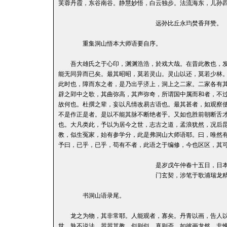
芙蓉丹霞，东谷南谷。静慧妙悟，白云独步。法流海东，儿孙
远孙比丘永玙焚香拜赞。
重集洞山悟本大师语要自序。
吾大雄氏之于心印，渊渊浩浩，於戏大哉。在昔此教也，发
能无同异而已矣。最其昭昭，莫若灵山。灵山以还，莫若少林
此时也，障而东之者，是乃出乎济上，洞上之二家。二家各有
辟之郢中之歌，其曲弥高，其声弥奇，所谓国中属而和者，不
故何也。杜撰之辈，妄以凡情改易古语也。最其甚者，如观察
不是作正是者。是以不能其脉不断绝者乎。又如也胜前朝断舌
也。大凡类此，予以为居今之世，志古之道，孟浪犹然，况后
教，似生冤家，始有参学分，此是弗洞山大师语耶。曰，唯然
予曰，已乎，已乎，苟有不者，此语之于编修，今也区区，其
是岁戊午仲春十五日，日本
门玄契，涉笔于歌浦瑞龙精
书洞山语录尾。
龙之为物，其非常耶。人能观者，寡矣。丹青以画，告人以
世，孰不说法。嚣嚣其教，似则似，真则否，如彼画龙然。非